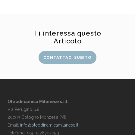
Ti interessa questo
Articolo
CONTATTACI SUBITO
Oleodinamica Milanese s.r.l.
Via Perugino, 48
20093 Cologno Monzese (MI)
Email:
info@oleodinamicamilanese.it
Telefono: +39 0226707093