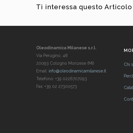
Ti interessa questo Articolo
Oleodinamica Milanese s.r.l.
MOR
Via Perugino, 48
20093 Cologno Monzese (MI)
Chi 
Email:
info@oleodinamicamilanese.it
Perc
Telefono: +39 0226707093
Fax: +39 02 27300573
Cata
Conta