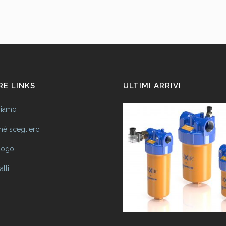
E LINKS
ULTIMI ARRIVI
siamo
hè sceglierci
logo
tti