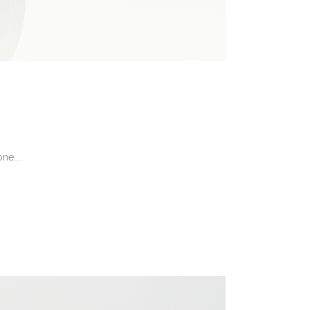
e....