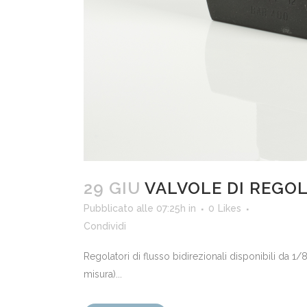
29 GIU
VALVOLE DI REGOL
Pubblicato alle 07:25h
in
0
Likes
Condividi
Regolatori di flusso bidirezionali disponibili da 1
misura)...