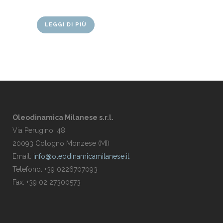
LEGGI DI PIÙ
Oleodinamica Milanese s.r.l.
Via Perugino, 48
20093 Cologno Monzese (MI)
Email:
info@oleodinamicamilanese.it
Telefono: +39 0226707093
Fax: +39 02 27300573