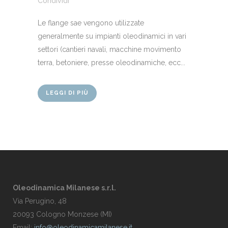
Condividi
Le flange sae vengono utilizzate
generalmente su impianti oleodinamici in vari
settori (cantieri navali, macchine movimento
terra, betoniere, presse oleodinamiche, ecc...
LEGGI DI PIÙ
Oleodinamica Milanese s.r.l.
Via Perugino, 48
20093 Cologno Monzese (MI)
Email:
info@oleodinamicamilanese.it